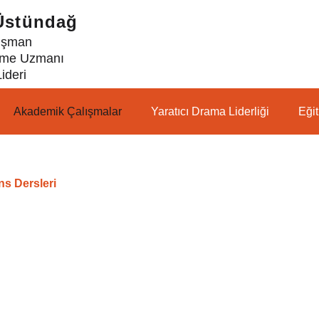
 Üstündağ
ışman
irme Uzmanı
ideri
Akademik Çalışmalar
Yaratıcı Drama Liderliği
Eği
ns Dersleri