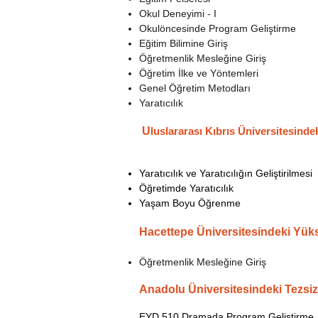
Okul Deneyimi - I
Okulöncesinde Program Geliştirme
Eğitim Bilimine Giriş
Öğretmenlik Mesleğine Giriş
Öğretim İlke ve Yöntemleri
Genel Öğretim Metodları
Yaratıcılık
U
luslararası Kıbrıs Üniversitesinde
Yaratıcılık ve Yaratıcılığın Geliştirilmesi
Öğretimde Yaratıcılık
Yaşam Boyu Öğrenme
Hacettepe Üniversitesindeki
Yüks
Öğretmenlik Mesleğine Giriş
Anadolu Üniversitesindeki
T
ezsi
EYD 510 Dramada Program Geliştirme. An