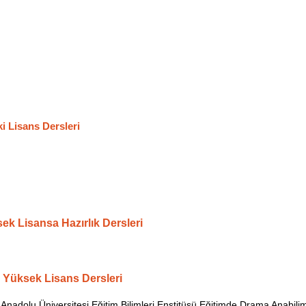
ki Lisans Dersleri
ek Lisansa Hazırlık Dersleri
z Yüksek Lisans Dersleri
adolu Üniversitesi Eğitim Bilimleri Enstitüsü Eğitimde Drama Anabilim